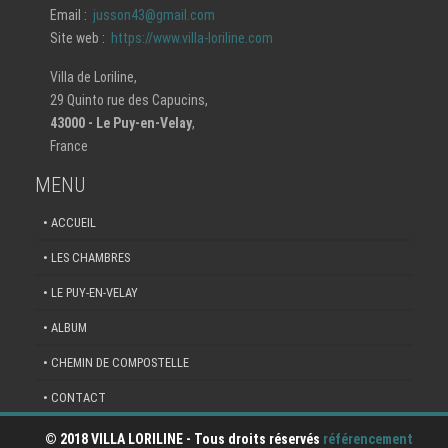
Email :
jusson43@gmail.com
Site web :
https://www.villa-loriline.com
Villa de Loriline,
29 Quinto rue des Capucins,
43000 - Le Puy-en-Velay
,
France
MENU
• ACCUEIL
• LES CHAMBRES
• LE PUY-EN-VELAY
• ALBUM
• CHEMIN DE COMPOSTELLE
• CONTACT
©
2018 VILLA LORILINE - Tous droits réservés
référencement