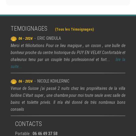
TEMOIGNAGES
(Tous les Témoignages)
- ERIC GNIDULA
06 - 2024
Merci et félicitations Pour ce lieu magique , un cocon , une bulle de
bonheur proche du centre historique du PUY EN VELAY.Confortable et
chaleurux tenu par un couple très professionnel et fort...
lire la
suite...
- NICOLE KOHLERNIC
06 - 2024
Venue de Suisse j'ai passé 2 nuits chez les propriétaires de la villa
loriline.C'était super , une chambre pour moi toute seule avec salle de
bains et toilette privés. Il m'a été donné de très nombreux bons
conseils
CONTACTS
Portable :
06 46 49 37 58