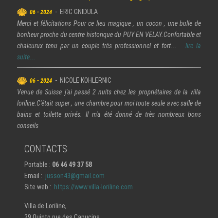
- ERIC GNIDULA
06 - 2024
Merci et félicitations Pour ce lieu magique , un cocon , une bulle de
bonheur proche du centre historique du PUY EN VELAY.Confortable et
chaleurux tenu par un couple très professionnel et fort...
lire la
suite...
- NICOLE KOHLERNIC
06 - 2024
Venue de Suisse j'ai passé 2 nuits chez les propriétaires de la villa
loriline.C'était super , une chambre pour moi toute seule avec salle de
bains et toilette privés. Il m'a été donné de très nombreux bons
conseils
CONTACTS
Portable :
06 46 49 37 58
Email :
jusson43@gmail.com
Site web :
https://www.villa-loriline.com
Villa de Loriline,
29 Quinto rue des Capucins,